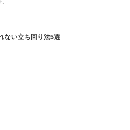
す。
れない立ち回り法5選