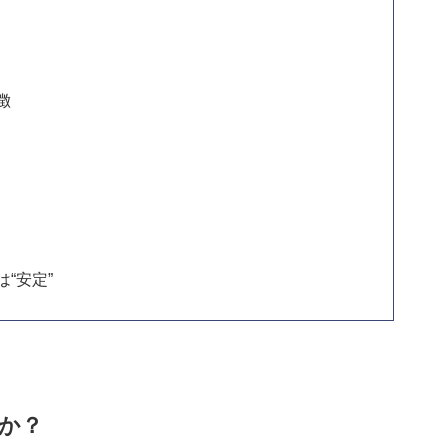
徴
“安定”
か？