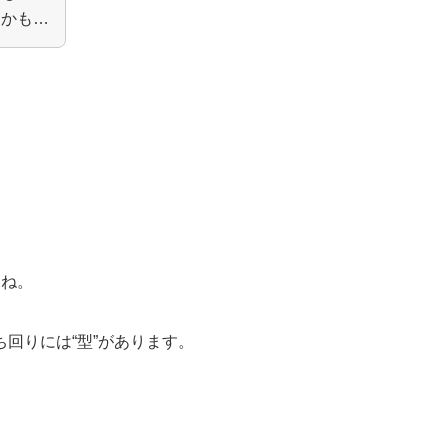
たかも…
よね。
回りには“型”があります。
。