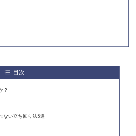
目次
か？
れない立ち回り法5選