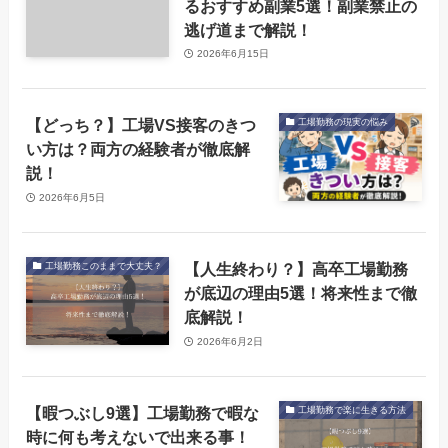
るおすすめ副業5選！副業禁止の
逃げ道まで解説！
2026年6月15日
【どっち？】工場VS接客のきつ
工場勤務の現実の悩み
い方は？両方の経験者が徹底解
説！
2026年6月5日
【人生終わり？】高卒工場勤務
工場勤務このままで大丈夫？
が底辺の理由5選！将来性まで徹
底解説！
2026年6月2日
【暇つぶし9選】工場勤務で暇な
工場勤務で楽に生きる方法
時に何も考えないで出来る事！